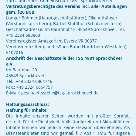
Turn- und Sport Gemeinschaft 1881 Sprockhövel e.V.
Vertretungsberechtigte des Vereins incl. aller Abteilungen
gem. §26 BGB:
Ludger Böhmer (Hauptgeschäftsführer), Elke Althäuser
(Vorstandssprecherin), Bärbel Stahlhut (Schatzmeisterin)
Geschäftsadresse: Im Baumhof 15, 45549 Sprockhövel, Tel.
+49 2324 683868
Vereinsregister Amtsgericht Essen: VR 30377
Vereinskennziffer (LandesSportBund Nordrhein-Westfalen):
5107016
Anschrift der Geschäftsstelle der TSG 1881 Sprockhövel
e.V.
Im Baumhof 20
45549 Sprockhövel
Tel.: +49 2324 6864746
Fax.: +49 2324 6864757
E-Mail: geschaeftsstelle@tsg-sprockhoevel.de
Haftungsausschluss:
Haftung für Inhalte
Die Inhalte unserer Seiten wurden mit größter Sorgfalt
erstellt. Für die Richtigkeit, Vollständigkeit und Aktualität der
Inhalte können wir jedoch keine Gewähr übernehmen. Als
Diensteanbieter sind wir gemäß § 7 Abs.1 TMG für eigene